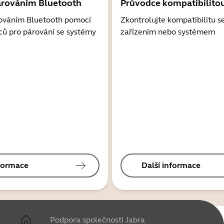
árováním Bluetooth
Průvodce kompatibilito
ováním Bluetooth pomocí
Zkontrolujte kompatibilitu s
ců pro párování se systémy
zařízením nebo systémem
nformace
Další informace
Podpora společnosti Jabra