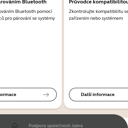
árováním Bluetooth
Průvodce kompatibilito
ováním Bluetooth pomocí
Zkontrolujte kompatibilitu s
ců pro párování se systémy
zařízením nebo systémem
nformace
Další informace
Podpora společnosti Jabra