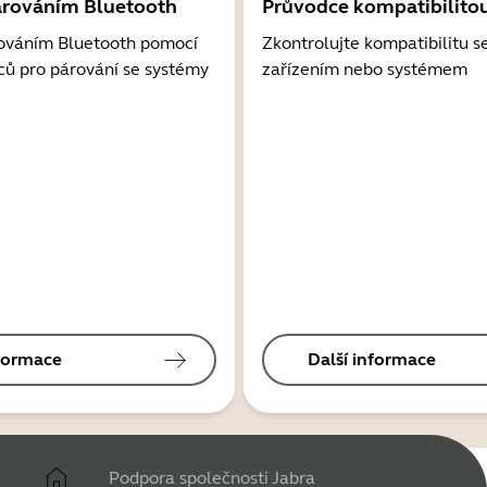
árováním Bluetooth
Průvodce kompatibilito
ováním Bluetooth pomocí
Zkontrolujte kompatibilitu s
ců pro párování se systémy
zařízením nebo systémem
nformace
Další informace
Podpora společnosti Jabra