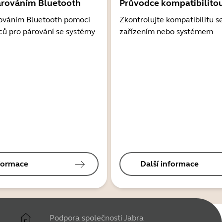
árováním Bluetooth
Průvodce kompatibilito
ováním Bluetooth pomocí
Zkontrolujte kompatibilitu s
ců pro párování se systémy
zařízením nebo systémem
nformace
Další informace
Podpora společnosti Jabra