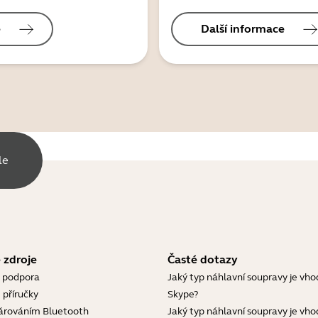
e
Další informace
le
 zdroje
Časté dotazy
 podpora
Jaký typ náhlavní soupravy je vho
 příručky
Skype?
árováním Bluetooth
Jaký typ náhlavní soupravy je vho