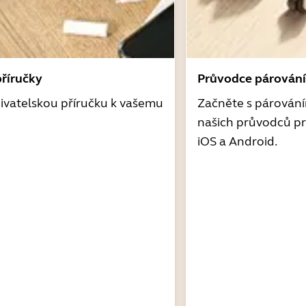
příručky
Průvodce párován
ivatelskou příručku k vašemu
Začněte s párován
našich průvodců pr
iOS a Android.