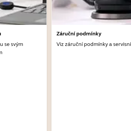
u
Záruční podmínky
tu se svým
Viz záruční podmínky a servisn
m