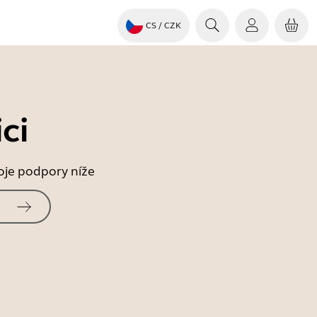
CS
/ CZK
ci
roje podpory níže