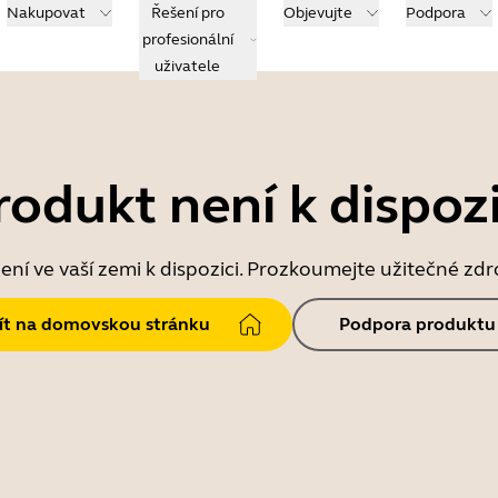
Nakupovat
Řešení pro
Objevujte
Podpora
profesionální
uživatele
rodukt není k dispozi
ní ve vaší zemi k dispozici. Prozkoumejte užitečné zd
jít na domovskou stránku
Podpora produktu