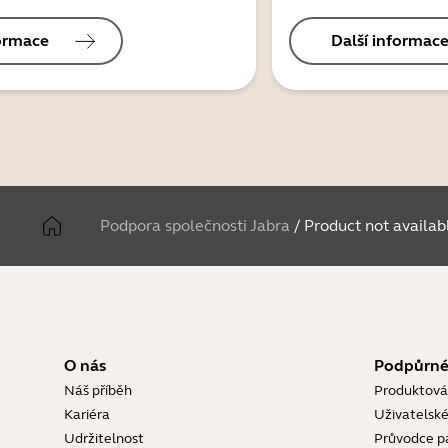
formace
Další informac
Podpora společnosti Jabra
/
Product not availab
O nás
Podpůrné
Náš příběh
Produktová
Kariéra
Uživatelské
Udržitelnost
Průvodce p