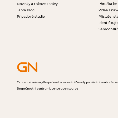
Novinky a tiskové zprávy
Příručka ke
Jabra Blog
Videa s náv
Případové studie
Příslušenstv
Identifikujt
Samoobslu
Ochranné známky
Bezpečnost a varování
Zásady používání souborů co
Bezpečnostní centrum
Licence open source