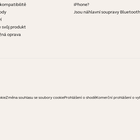
 kompatibilitě
iPhone?
ody
Jsou náhlavní soupravy Bluetoot
í
e svůj produkt
žná oprava
okie
Změna souhlasu se soubory cookie
Prohlášení o shodě
Komerční prohlášení o vy