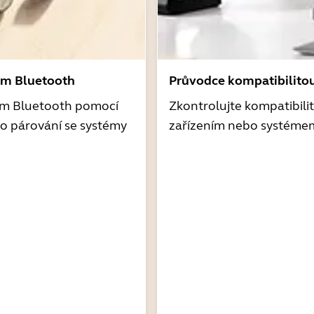
ím Bluetooth
Průvodce kompatibilito
ím Bluetooth pomocí
Zkontrolujte kompatibili
o párování se systémy
zařízením nebo systéme