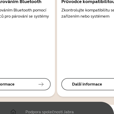
árováním Bluetooth
Průvodce kompatibilito
ováním Bluetooth pomocí
Zkontrolujte kompatibilitu s
ců pro párování se systémy
zařízením nebo systémem
nformace
Další informace
Podpora společnosti Jabra