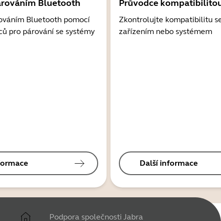
árováním Bluetooth
Průvodce kompatibilito
ováním Bluetooth pomocí
Zkontrolujte kompatibilitu s
ců pro párování se systémy
zařízením nebo systémem
nformace
Další informace
Podpora společnosti Jabra