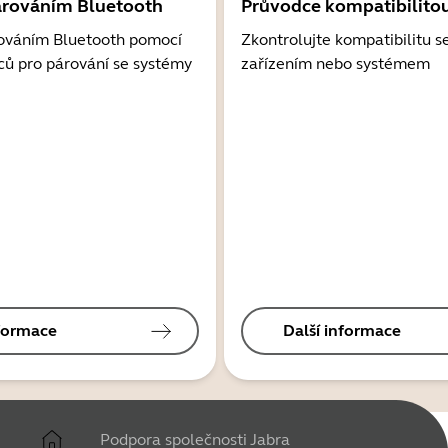
árováním Bluetooth
Průvodce kompatibilito
ováním Bluetooth pomocí
Zkontrolujte kompatibilitu s
ců pro párování se systémy
zařízením nebo systémem
nformace
Další informace
Podpora společnosti Jabra