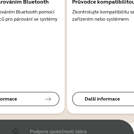
árováním Bluetooth
Průvodce kompatibilito
ováním Bluetooth pomocí
Zkontrolujte kompatibilitu s
ců pro párování se systémy
zařízením nebo systémem
nformace
Další informace
Podpora společnosti Jabra