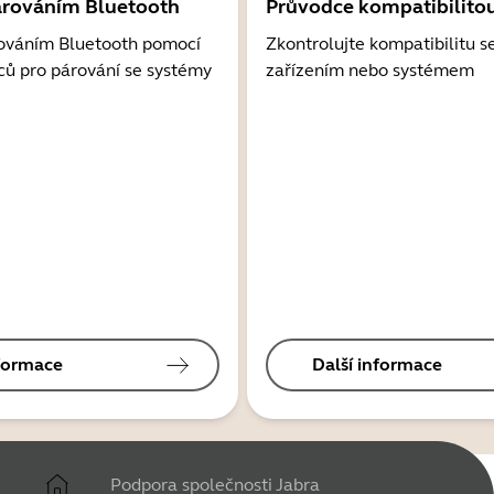
árováním Bluetooth
Průvodce kompatibilito
ováním Bluetooth pomocí
Zkontrolujte kompatibilitu s
ců pro párování se systémy
zařízením nebo systémem
nformace
Další informace
Podpora společnosti Jabra