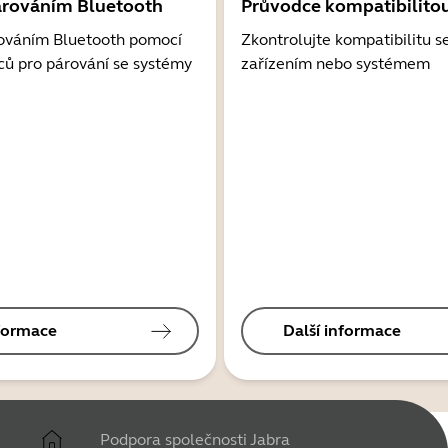
árováním Bluetooth
Průvodce kompatibilito
ováním Bluetooth pomocí
Zkontrolujte kompatibilitu s
ců pro párování se systémy
zařízením nebo systémem
nformace
Další informace
Podpora společnosti Jabra