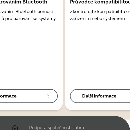
árováním Bluetooth
Průvodce kompatibilito
ováním Bluetooth pomocí
Zkontrolujte kompatibilitu s
ců pro párování se systémy
zařízením nebo systémem
nformace
Další informace
Podpora společnosti Jabra