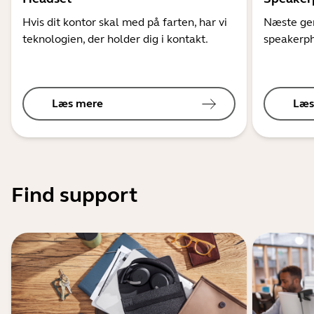
Hvis dit kontor skal med på farten, har vi
Næste gen
teknologien, der holder dig i kontakt.
speakerph
Læs mere
Læs
Find support