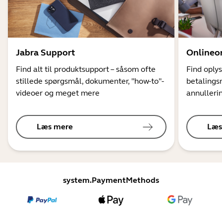
Jabra Support
Onlineo
Find alt til produktsupport – såsom ofte
Find oply
stillede spørgsmål, dokumenter, "how-to"-
betalings
videoer og meget mere
annulleri
Læs mere
Læs
system.PaymentMethods