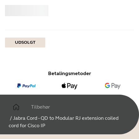
Køb
Jabra
UDSOLGT
Betalingsmetoder
Tilbehør
/
Jabra Cord - QD to Modular RJ extension coiled
cord for Cisco IP