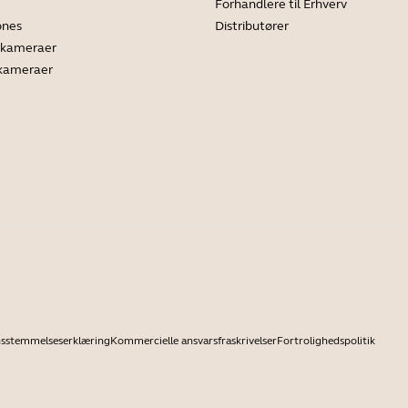
Forhandlere til Erhverv
ones
Distributører
ekameraer
 kameraer
sstemmelseserklæring
Kommercielle ansvarsfraskrivelser
Fortrolighedspolitik