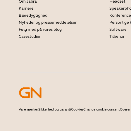
Om Jabra
Headset
Karriere
Speakerph
Bæredygtighed
Konferenc
Nyheder og pressemeddelelser
Personlige
Følg med på vores blog
Software
Casestudier
Tilbehør
Varemærker
Sikkerhed og garanti
Cookies
Change cookie consent
Overen