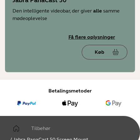
Jabra PanaCast 50
Den intelligente videobar, der giver
alle
samme
mødeoplevelse
Få flere oplysninger
Køb
Betalingsmetoder
Tilbehør
/
Jabra PanaCast 50 Screen Mount