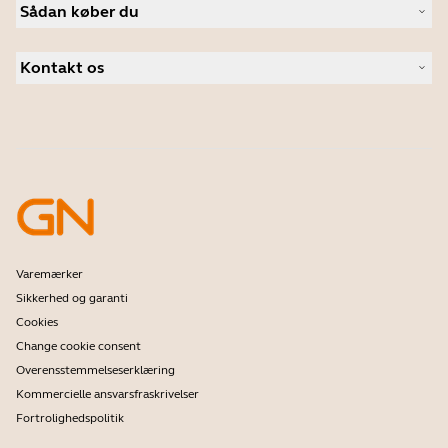
Nyheder og pressemeddelelser
Sådan køber du
Speakerphones
Følg med på vores blog
Konferencekameraer
Forhandlere til Erhverv
Casestudier
Personlige kameraer
Kontakt os
Distributører
Software
Kontakt vores salgsafdeling
Tilbehør
Kontakt Support
Onlinebutik Support
Tilmeld dit produkt
Udviklerprogram
Partnerprogram
Garanti & service
Enterprises End-of-Life-politik
Varemærker
Sikkerhed og garanti
Cookies
Change cookie consent
Overensstemmelseserklæring
Kommercielle ansvarsfraskrivelser
Fortrolighedspolitik