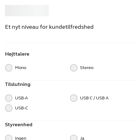
Køb
Jabra
Et nyt niveau for kundetilfredshed
Højttalere
Mono
Stereo
Tilslutning
USB-A
USB C / USB A
USB‑C
Styreenhed
Ingen
Ja