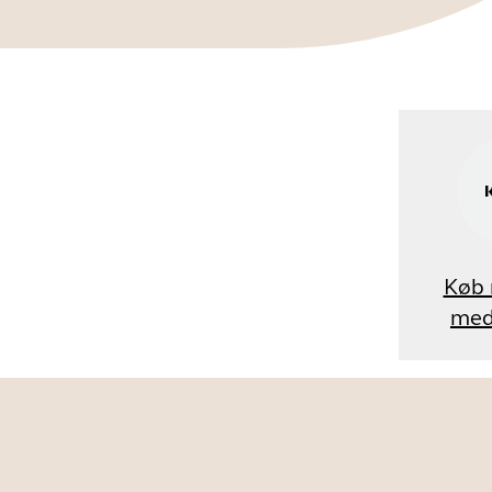
Køb 
med