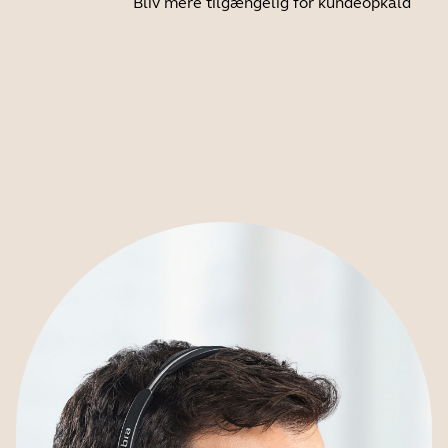
Bliv mere tilgængelig for kundeopkald