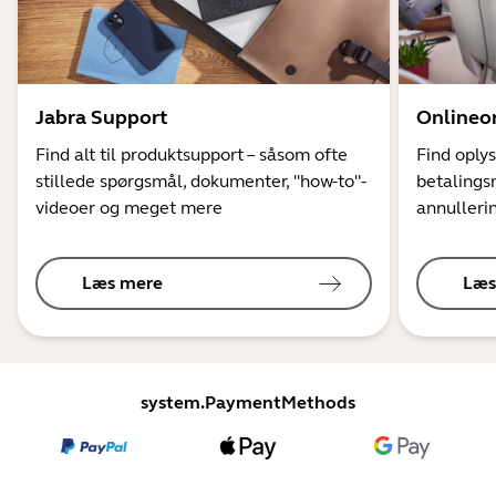
Jabra Support
Onlineo
Find alt til produktsupport – såsom ofte
Find oply
stillede spørgsmål, dokumenter, "how-to"-
betalings
videoer og meget mere
annulleri
Læs mere
Læs
system.PaymentMethods