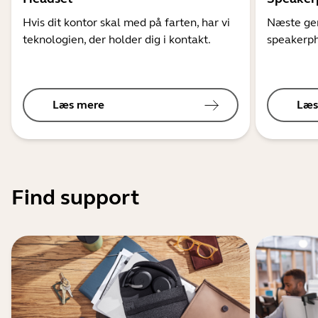
Hvis dit kontor skal med på farten, har vi
Næste gen
teknologien, der holder dig i kontakt.
speakerph
Læs mere
Læs
Find support