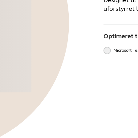
Designet ti
uforstyrret 
Optimeret ti
Microsoft T