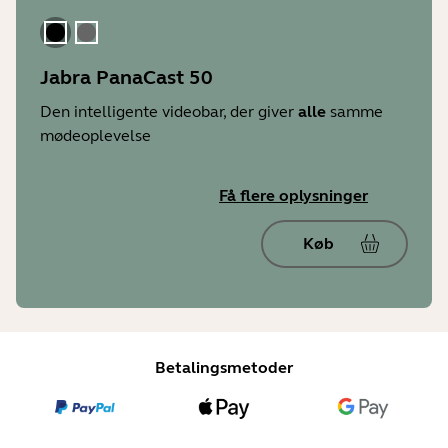
Sort
Grå
Jabra PanaCast 50
Den intelligente videobar, der giver
alle
samme
mødeoplevelse
Få flere oplysninger
Køb
Betalingsmetoder