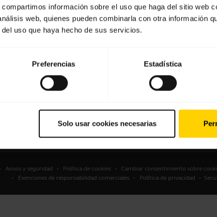
s, compartimos información sobre el uso que haga del sitio web 
culares
Localizador de distribuidores
 análisis web, quienes pueden combinarla con otra información q
Profesional)
r del uso que haya hecho de sus servicios.
voces con micrófono
Localizador de distribuidores
ras de conferencia
(mayoristas gama profesional)
ras personales
Preferencias
Estadística
Descuento estudiantil
ware
sorios
Solo usar cookies necesarias
Perm
Avisos y seguridad
Política de cookies
Cambiar consentimiento sobre cooki
Exenciones de responsabilidad comerciales
Política de privacidad
Secu