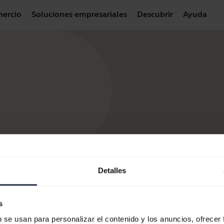
ercio
Soluciones empresariales
Descubrir
Ayuda
Detalles
s
b se usan para personalizar el contenido y los anuncios, ofrecer
tros productos
Cómo comprar