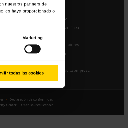
con nuestros partners de
 (Gama
Contactar con ventas
ue les haya proporcionado o
Contactar con Soporte
Soporte para tiendas en línea
Registre su producto
Marketing
Programa de desarrolladores
Programa de Partners
Garantía y servicio
Política de fin de uso de la empresa
itir todas las cookies
es
Declaración de conformidad
rity Center
Open source licenses