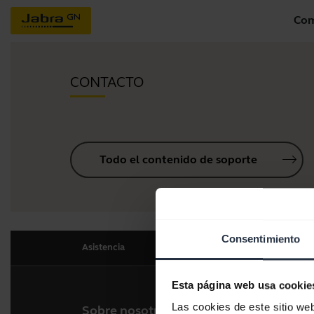
Com
CONTACTO
Todo el contenido de soporte
Consentimiento
Asistencia
Esta página web usa cookie
Las cookies de este sitio we
Sobre nosotros
Nues