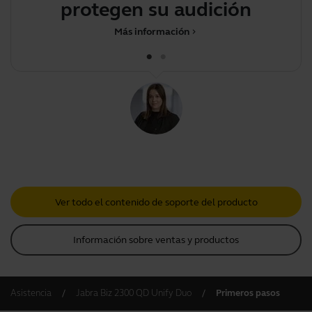
protegen su audición
Más información
chevron_right
Ver todo el contenido de soporte del producto
Información sobre ventas y productos
Asistencia
Jabra Biz 2300 QD Unify Duo
Primeros pasos