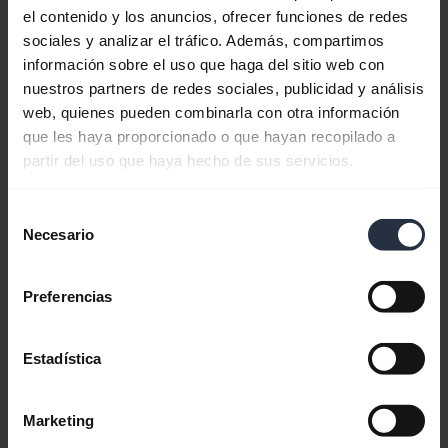
Documentos de producto
el contenido y los anuncios, ofrecer funciones de redes
sociales y analizar el tráfico. Además, compartimos
información sobre el uso que haga del sitio web con
Guía de inicio rápido
nuestros partners de redes sociales, publicidad y análisis
Inglés
web, quienes pueden combinarla con otra información
que les haya proporcionado o que hayan recopilado a
Descargar
partir del uso que haya hecho de sus servicios.
1.19 MB - pdf
Selección
Necesario
de
Ver todos los documentos del producto
consentimiento
Preferencias
Vídeos
Estadística
Marketing