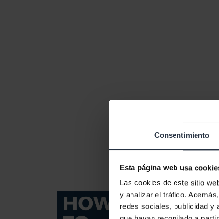
Consentimiento
Esta página web usa cookie
Las cookies de este sitio we
y analizar el tráfico. Ademá
redes sociales, publicidad y
que hayan recopilado a parti