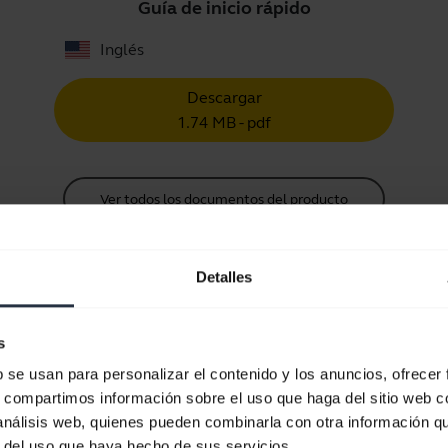
Guía de inicio rápido
Inglés
Descargar
1.74 MB - pdf
Ver todos los documentos del producto
Detalles
Vídeos
s
b se usan para personalizar el contenido y los anuncios, ofrecer
s, compartimos información sobre el uso que haga del sitio web 
Cómo cambiar las almohadillas de
 análisis web, quienes pueden combinarla con otra información q
r del uso que haya hecho de sus servicios.