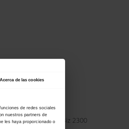
Acerca de las cookies
 funciones de redes sociales
con nuestros partners de
 espuma de su Jabra Biz 2300
ue les haya proporcionado o