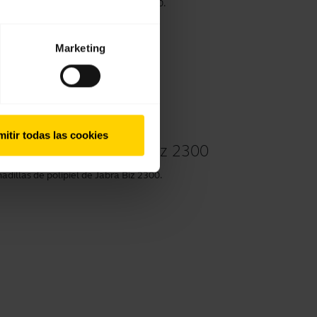
adillas de espuma de Jabra Biz 2300.
Marketing
itir todas las cookies
polipiel de su Jabra Biz 2300
illas de polipiel de Jabra Biz 2300.