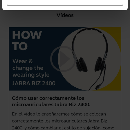
Vídeos
Cómo usar correctamente los
microauriculares Jabra Biz 2400.
En el vídeo le enseñaremos cómo se colocan
correctamente los microauriculares Jabra Biz
2400, y cómo cambiar el estilo de sujeción: como