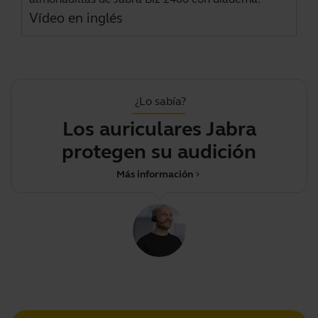
Vídeo en inglés
¿Lo sabía?
Los auriculares Jabra
protegen su audición
Más información
chevron_right