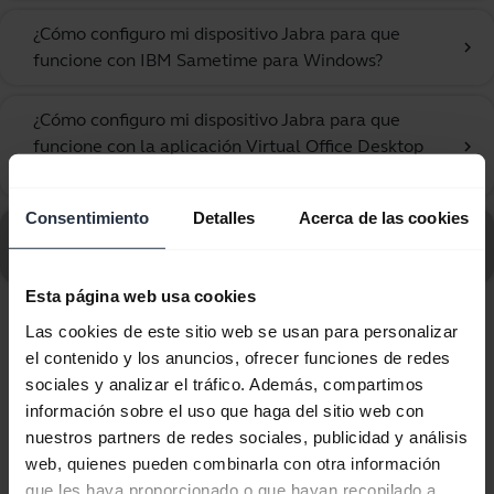
¿Cómo configuro mi dispositivo Jabra para que
chevron_right
funcione con IBM Sametime para Windows?
¿Cómo configuro mi dispositivo Jabra para que
funcione con la aplicación Virtual Office Desktop
chevron_right
de 8x8?
Consentimiento
Detalles
Acerca de las cookies
Ir a todas las preguntas frecuentes sobre Jabra Biz
2400, 3-in-1, WB Balance
Esta página web usa cookies
Las cookies de este sitio web se usan para personalizar
Mostrando 10 de 10
el contenido y los anuncios, ofrecer funciones de redes
sociales y analizar el tráfico. Además, compartimos
información sobre el uso que haga del sitio web con
nuestros partners de redes sociales, publicidad y análisis
web, quienes pueden combinarla con otra información
Documentos de producto
que les haya proporcionado o que hayan recopilado a