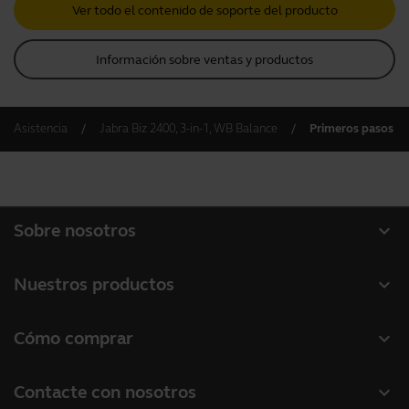
Ver todo el contenido de soporte del producto
Información sobre ventas y productos
Asistencia
Jabra Biz 2400, 3-in-1, WB Balance
Primeros pasos
expand_more
Sobre nosotros
Acerca de Jabra
expand_more
Nuestros productos
Carreras profesionales
Auriculares
expand_more
Cómo comprar
Sostenibilidad
Altavoces con micrófono
Localizador de distribuidores (Gama Profesional)
Noticias y notas de prensa
expand_more
Contacte con nosotros
Cámaras de conferencia