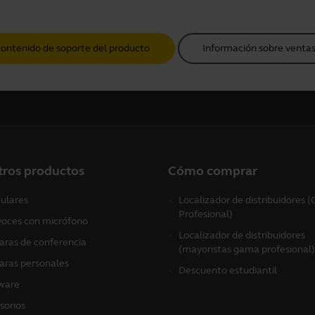
contenido de soporte del producto
Información sobre ventas
tros productos
Cómo comprar
culares
Localizador de distribuidores
Profesional)
voces con micrófono
Localizador de distribuidores
ras de conferencia
(mayoristas gama profesional)
ras personales
Descuento estudiantil
ware
sorios