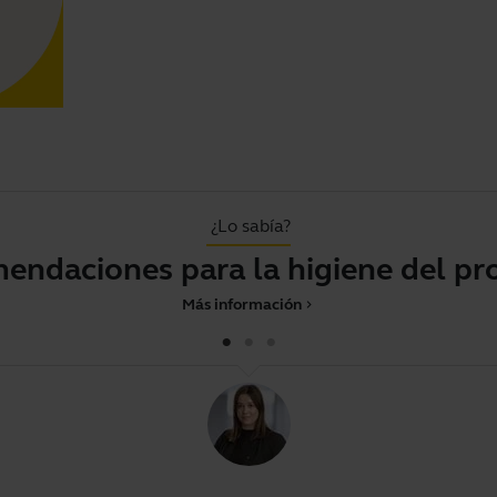
¿Lo sabía?
endaciones para la higiene del pr
Más información
chevron_right