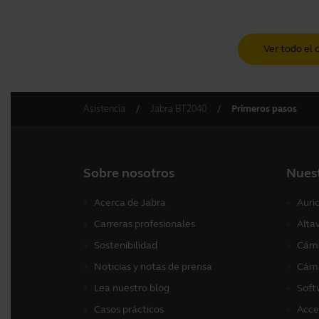
Ver todo el 
Asistencia
Jabra BT2040
Primeros pasos
Sobre nosotros
Nues
Acerca de Jabra
Auri
Carreras profesionales
Alta
Sostenibilidad
Cáma
Noticias y notas de prensa
Cáma
Lea nuestro blog
Soft
Casos prácticos
Acce