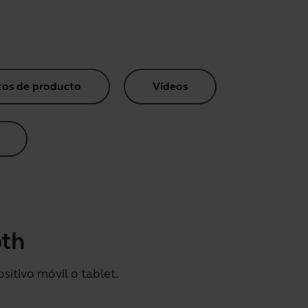
os de producto
Vídeos
oth
itivo móvil o tablet.