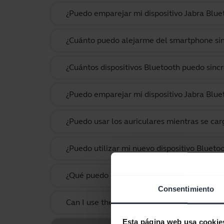
¿Puedo emparejar mi dispositivo Jabra Blue
¿Cuánto puedo alejarme del smartphone sin 
¿Cuántos dispositivos Bluetooth puedo sincr
¿Puedo emparejar mi dispositivo Jabra Bluet
¿Puedo usar los auriculares mientras se car
¿Puedo utilizar mi nuevo dispositivo Blueto
¿Qué puedo hacer si los pasos de empareja
Consentimiento
Can I use the supplied USB charging cable 
Esta página web usa cookie