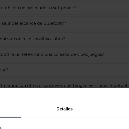
tooth con un ordenador o softphone?
salir del alcance de Bluetooth?
onizar con mi dispositivo Jabra?
ooth a un televisor o una consola de videojuegos?
gan?
oth Jabra con otros dispositivos que tengan versiones Bluetoo
miento no funcionan?
Detalles
as an audio cable?
s