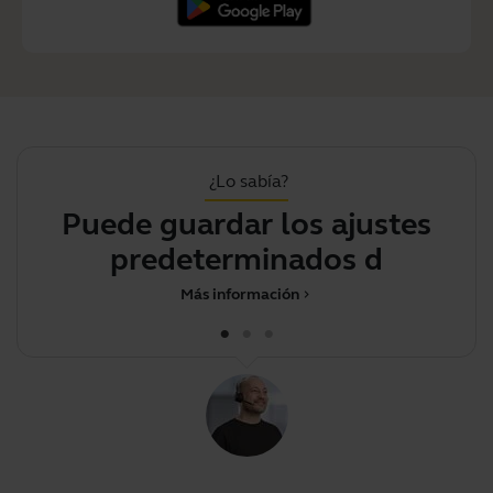
¿Lo sabía?
Puede guardar los ajustes
predeterminados de músi
Más información
chevron_right