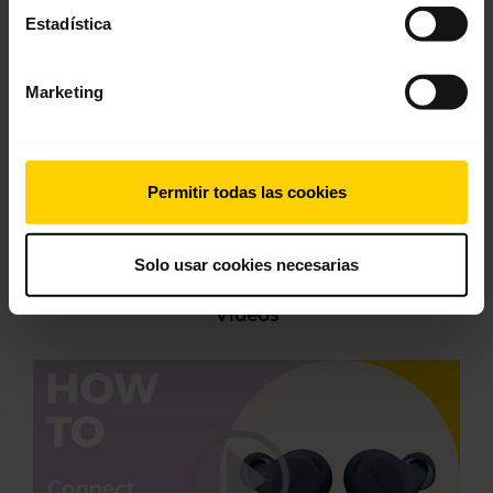
Manual del usuario
Estadística
expand_more
Español
Marketing
Descargar
2.20 MB - pdf
Permitir todas las cookies
Ver todos los documentos del producto
Solo usar cookies necesarias
Vídeos