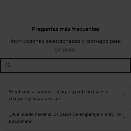
Preguntas más frecuentes
Instrucciones seleccionadas y consejos para
empezar
search
What kind of wireless charging pad can I use to
chevron_right
charge my Jabra device?
¿Qué puedo hacer si los pasos de emparejamiento no
chevron_right
funcionan?