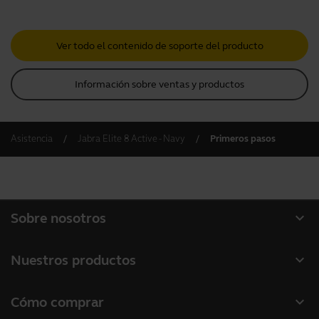
Ver todo el contenido de soporte del producto
Información sobre ventas y productos
Asistencia
Jabra Elite 8 Active - Navy
Primeros pasos
expand_more
Sobre nosotros
Acerca de Jabra
expand_more
Nuestros productos
Carreras profesionales
Auriculares
expand_more
Cómo comprar
Sostenibilidad