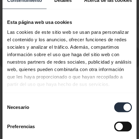
Consentimiento
Detalles
Acerca de las cookies
¿Cómo puedo utilizar los controles de llamada y
chevron_right
música en mis auriculares Jabra?
Esta página web usa cookies
¿Cuánto puedo alejarme del smartphone sin salir del
Las cookies de este sitio web se usan para personalizar
chevron_right
alcance de Bluetooth?
el contenido y los anuncios, ofrecer funciones de redes
sociales y analizar el tráfico. Además, compartimos
Ir a todas las preguntas frecuentes sobre Jabra Elite 8
información sobre el uso que haga del sitio web con
Active - Navy
nuestros partners de redes sociales, publicidad y análisis
web, quienes pueden combinarla con otra información
que les haya proporcionado o que hayan recopilado a
Mostrando 10 de 10
partir del uso que haya hecho de sus servicios.
Selección
Necesario
de
consentimiento
Documentos de producto
Preferencias