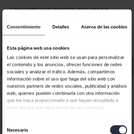
¿Cómo configuro mi dispositivo Jabra para que
funcione con la aplicación Virtual Office Desktop
chevron_right
de 8x8?
Consentimiento
Detalles
Acerca de las cookies
¿Cómo configuro mi dispositivo Jabra para que
chevron_right
funcione con la plataforma Circuit de Unify?
Esta página web usa cookies
Las cookies de este sitio web se usan para personalizar
Ir a todas las preguntas frecuentes sobre Jabra Engage
el contenido y los anuncios, ofrecer funciones de redes
40 - USB-C UC Stereo
sociales y analizar el tráfico. Además, compartimos
información sobre el uso que haga del sitio web con
nuestros partners de redes sociales, publicidad y análisis
Mostrando 10 de 10
web, quienes pueden combinarla con otra información
que les haya proporcionado o que hayan recopilado a
partir del uso que haya hecho de sus servicios.
Selección
Necesario
Documentos de producto
de