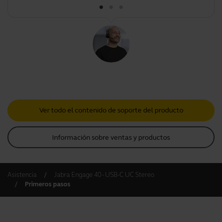
Más información
chevron_right
Ver todo el contenido de soporte del producto
Información sobre ventas y productos
Asistencia
Jabra Engage 40 - USB-C UC Stereo
Primeros pasos