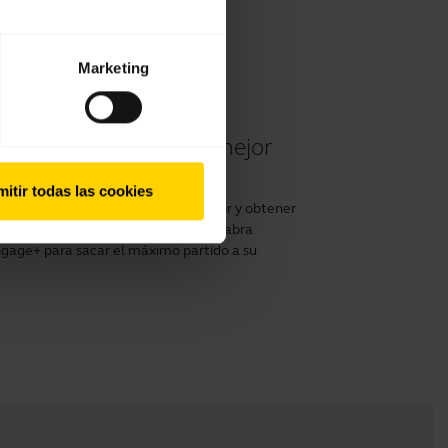
Marketing
y 50 II y obtener el mejor
itir todas las cookies
 Engage 40 o 50 II con un ordenador y obtener
cargar Jabra Direct y la aplicación Jabra
ngage+
para sacar el máximo partido a su