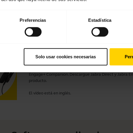
Vídeos
Preferencias
Estadística
Cómo conectar su Jabra Engage 40 
rendimiento
Solo usar cookies necesarias
Perm
Obtenga más información sobre cómo conectar su Jabra
el mejor rendimiento. Vea cuáles son las ventajas de des
Engage+ Companion. Descargue
Jabra Direct
y
Jabra E
producto.
El vídeo está en inglés.