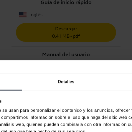
Guía de inicio rápido
Inglés
Descargar
0.41 MB - pdf
Manual del usuario
expand_more
Español
Descargar
Detalles
1.26 MB - pdf
s
b se usan para personalizar el contenido y los anuncios, ofrecer
Ver todos los documentos del producto
s, compartimos información sobre el uso que haga del sitio web 
 análisis web, quienes pueden combinarla con otra información q
r del uso que haya hecho de sus servicios.