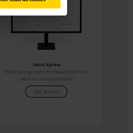
Jabra Xpress
Implanta y gestiona en masa dispositivos
Jabra en una organización
Get access