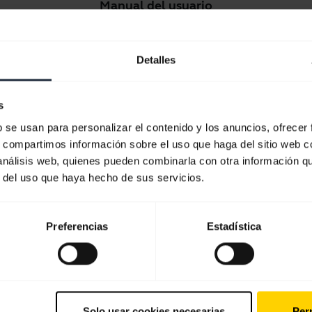
Manual del usuario
expand_more
Español
Detalles
Descargar
1.55 MB - pdf
s
b se usan para personalizar el contenido y los anuncios, ofrecer
Ver todos los documentos del producto
s, compartimos información sobre el uso que haga del sitio web 
 análisis web, quienes pueden combinarla con otra información q
r del uso que haya hecho de sus servicios.
Preferencias
Estadística
Software y aplicaciones
Solo usar cookies necesarias
Perm