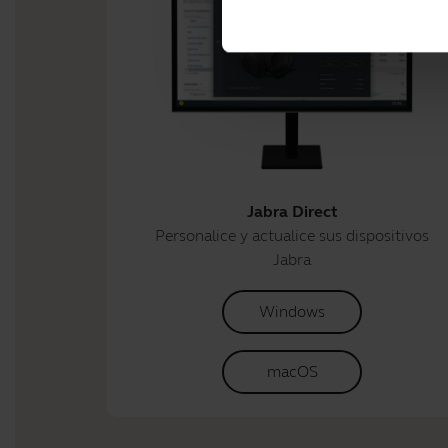
Jabra Direct
Personalice y actualice sus dispositivos
Jabra
Windows
macOS