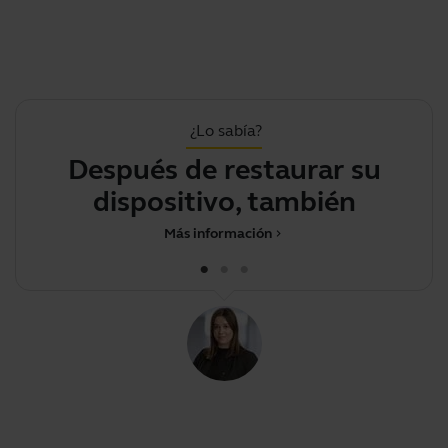
¿Lo sabía?
Después de restaurar su
dispositivo, también tend
Más información
chevron_right