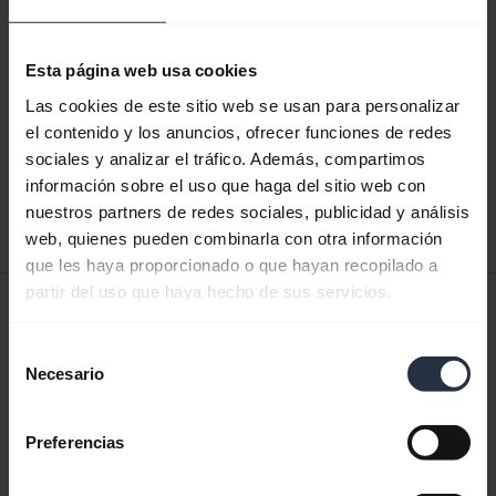
Documentos de producto
Esta página web usa cookies
Guía de inicio rápido
Las cookies de este sitio web se usan para personalizar
el contenido y los anuncios, ofrecer funciones de redes
Inglés
sociales y analizar el tráfico. Además, compartimos
información sobre el uso que haga del sitio web con
Descargar
nuestros partners de redes sociales, publicidad y análisis
0.42 MB - pdf
web, quienes pueden combinarla con otra información
que les haya proporcionado o que hayan recopilado a
partir del uso que haya hecho de sus servicios.
Manual del usuario
expand_more
Español
Selección
Necesario
de
Descargar
consentimiento
1.55 MB - pdf
Preferencias