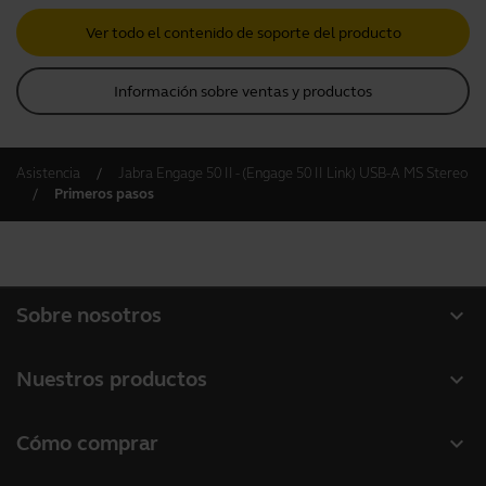
Ver todo el contenido de soporte del producto
Información sobre ventas y productos
Asistencia
Jabra Engage 50 II - (Engage 50 II Link) USB-A MS Stereo
Primeros pasos
expand_more
Sobre nosotros
Acerca de Jabra
expand_more
Nuestros productos
Carreras profesionales
Auriculares
expand_more
Cómo comprar
Sostenibilidad
Altavoces con micrófono