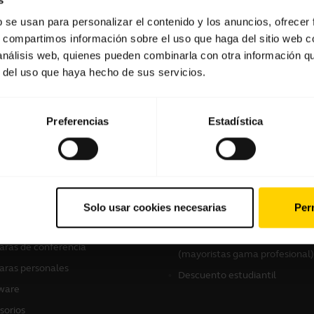
b se usan para personalizar el contenido y los anuncios, ofrecer
s, compartimos información sobre el uso que haga del sitio web 
Software y aplicaciones
 análisis web, quienes pueden combinarla con otra información q
r del uso que haya hecho de sus servicios.
Preferencias
Estadística
tros productos
Cómo comprar
culares
Localizador de distribuidores
Solo usar cookies necesarias
Perm
Profesional)
voces con micrófono
Localizador de distribuidores
ras de conferencia
(mayoristas gama profesional)
ras personales
Descuento estudiantil
ware
sorios