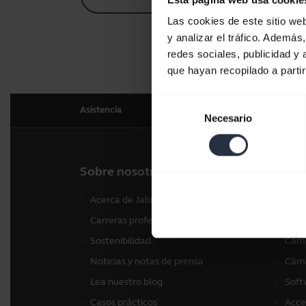
Las cookies de este sitio we
y analizar el tráfico. Ademá
redes sociales, publicidad y
que hayan recopilado a parti
Selección
Asistencia
Necesario
de
consentimiento
Sobre nosotros
Nues
Acerca de Jabra
Auri
Carreras profesionales
Alta
Sostenibilidad
Cáma
Noticias y notas de prensa
Cáma
Lea nuestro blog
Soft
Casos prácticos
Acce