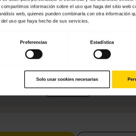
s, compartimos información sobre el uso que haga del sitio web 
 análisis web, quienes pueden combinarla con otra información q
r del uso que haya hecho de sus servicios.
Preferencias
Estadística
Jabra Engage AI
Solo usar cookies necesarias
Perm
Learn more