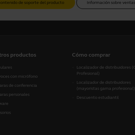
contenido de soporte del producto
Información sobre ventas
tros productos
Cómo comprar
culares
Localizador de distribuidores
Profesional)
voces con micrófono
Localizador de distribuidores
ras de conferencia
(mayoristas gama profesional)
ras personales
Descuento estudiantil
ware
sorios