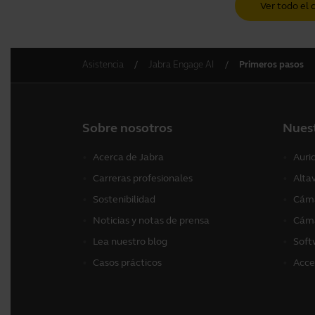
Ver todo el 
Asistencia
Jabra Engage AI
Primeros pasos
Sobre nosotros
Nues
Acerca de Jabra
Auri
Carreras profesionales
Alta
Sostenibilidad
Cáma
Noticias y notas de prensa
Cáma
Lea nuestro blog
Soft
Casos prácticos
Acce