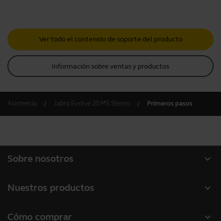
Ver todo el contenido de soporte del producto
Información sobre ventas y productos
Asistencia
Jabra Evolve 20 MS Stereo
Primeros pasos
expand_more
Sobre nosotros
Acerca de Jabra
expand_more
Nuestros productos
Carreras profesionales
Auriculares
expand_more
Cómo comprar
Sostenibilidad