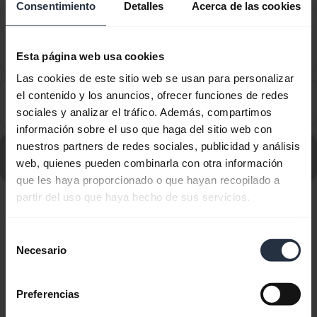
Consentimiento
Detalles
Acerca de las cookies
¿Cómo configuro mi dispositivo Jabra para que
funcione con la aplicación Virtual Office Desktop
chevron_right
de 8x8?
Esta página web usa cookies
Las cookies de este sitio web se usan para personalizar
¿Cómo configuro mi dispositivo Jabra para que
el contenido y los anuncios, ofrecer funciones de redes
chevron_right
funcione con la plataforma Circuit de Unify?
sociales y analizar el tráfico. Además, compartimos
información sobre el uso que haga del sitio web con
nuestros partners de redes sociales, publicidad y análisis
Ir a todas las preguntas frecuentes sobre Jabra Evolve
web, quienes pueden combinarla con otra información
20 MS Stereo
que les haya proporcionado o que hayan recopilado a
partir del uso que haya hecho de sus servicios.
Mostrando 10 de 10
Selección
Necesario
de
consentimiento
Preferencias
Documentos de producto