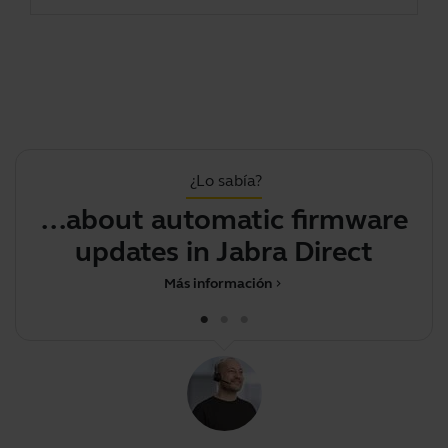
¿Lo sabía?
...about automatic firmware
updates in Jabra Direct
Más información
chevron_right