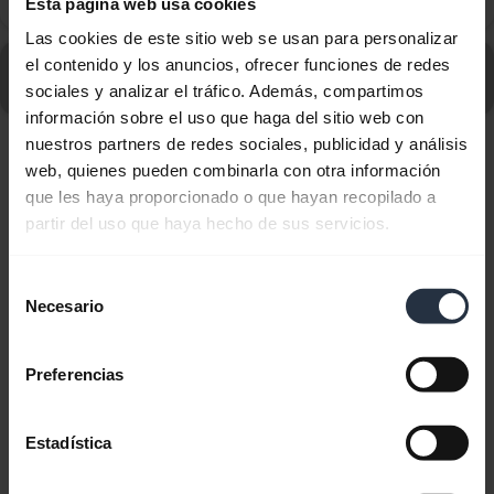
Esta página web usa cookies
de 8x8?
Las cookies de este sitio web se usan para personalizar
Ir a todas las preguntas frecuentes sobre Jabra Evolve
el contenido y los anuncios, ofrecer funciones de redes
30 II - MS Stereo
sociales y analizar el tráfico. Además, compartimos
información sobre el uso que haga del sitio web con
nuestros partners de redes sociales, publicidad y análisis
web, quienes pueden combinarla con otra información
Mostrando 10 de 10
que les haya proporcionado o que hayan recopilado a
partir del uso que haya hecho de sus servicios.
Selección
Necesario
de
Documentos de producto
consentimiento
Guía de inicio rápido
Preferencias
Inglés
Estadística
Descargar