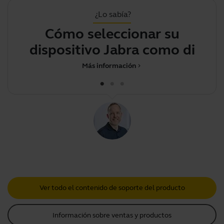
¿Lo sabía?
Cómo seleccionar su
Pu
dispositivo Jabra como
disposi
Más información
chevron_right
Ver todo el contenido de soporte del producto