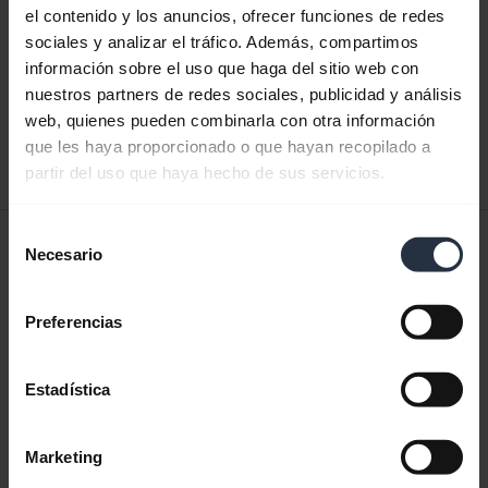
el contenido y los anuncios, ofrecer funciones de redes
sociales y analizar el tráfico. Además, compartimos
Guía de inicio rápido
información sobre el uso que haga del sitio web con
Inglés
nuestros partners de redes sociales, publicidad y análisis
web, quienes pueden combinarla con otra información
Descargar
que les haya proporcionado o que hayan recopilado a
0.29 MB - pdf
partir del uso que haya hecho de sus servicios.
Selección
Manual del usuario
Necesario
de
expand_more
Español
consentimiento
Preferencias
Descargar
1.67 MB - pdf
Estadística
Ver todos los documentos del producto
Marketing