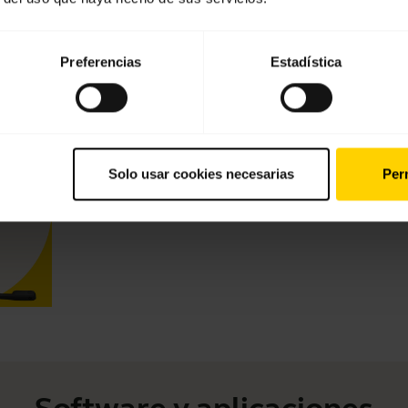
Vídeos
Preferencias
Estadística
Cómo conectarse y obtener el mej
Más información sobre cómo conectar y configurar su J
Solo usar cookies necesarias
Perm
cuáles son las ventajas de descargar
Jabra Direct
para a
vídeo está en inglés.