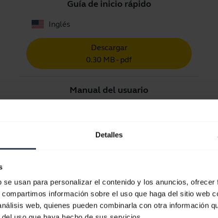
Guía de inicio rápido
Inglés
Descargar
0.30 MB - pdf
Manual del usuario
expand_more
Español
Descargar
Detalles
1.15 MB - pdf
s
b se usan para personalizar el contenido y los anuncios, ofrecer
Ver todos los documentos del producto
s, compartimos información sobre el uso que haga del sitio web 
 análisis web, quienes pueden combinarla con otra información q
r del uso que haya hecho de sus servicios.