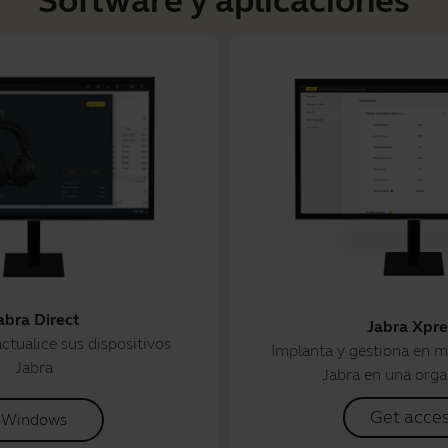
Software y aplicaciones
abra Direct
Jabra Xpre
ctualice sus dispositivos
Implanta y gestiona en m
Jabra
Jabra en una orga
Get acce
Windows