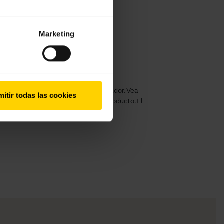
Marketing
or rendimiento
abra Evolve2 30/30 SE con un ordenador. Vea
itir todas las cookies
sí optimizar su experiencia con el producto. El