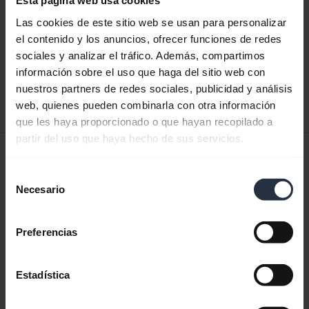
Esta página web usa cookies
Las cookies de este sitio web se usan para personalizar
Guía de inicio rápido
el contenido y los anuncios, ofrecer funciones de redes
sociales y analizar el tráfico. Además, compartimos
Inglés
información sobre el uso que haga del sitio web con
nuestros partners de redes sociales, publicidad y análisis
Descargar
web, quienes pueden combinarla con otra información
0.30 MB - pdf
que les haya proporcionado o que hayan recopilado a
partir del uso que haya hecho de sus servicios.
Manual del usuario
Selección
expand_more
Español
Necesario
de
consentimiento
Descargar
1.15 MB - pdf
Preferencias
Estadística
Ver todos los documentos del producto