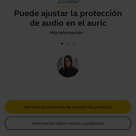
¿Lo sabía?
Puede ajustar la protección
Si
de audio en el auricular
Más información
chevron_right
Ver todo el contenido de soporte del producto
Información sobre ventas y productos