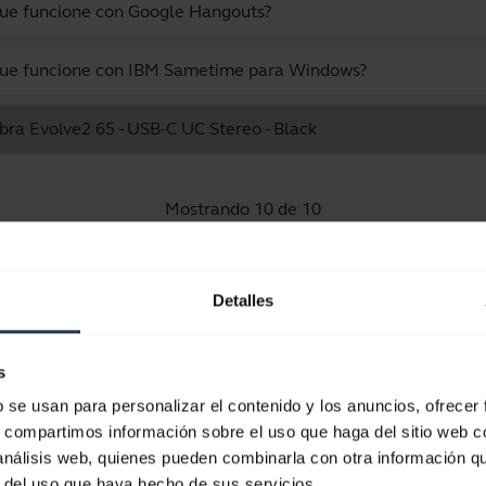
 que funcione con Google Hangouts?
 que funcione con IBM Sametime para Windows?
abra Evolve2 65 - USB-C UC Stereo - Black
Mostrando 10 de 10
Detalles
Documentos de producto
s
b se usan para personalizar el contenido y los anuncios, ofrecer
Guía de inicio rápido
s, compartimos información sobre el uso que haga del sitio web 
 análisis web, quienes pueden combinarla con otra información q
Inglés
r del uso que haya hecho de sus servicios.