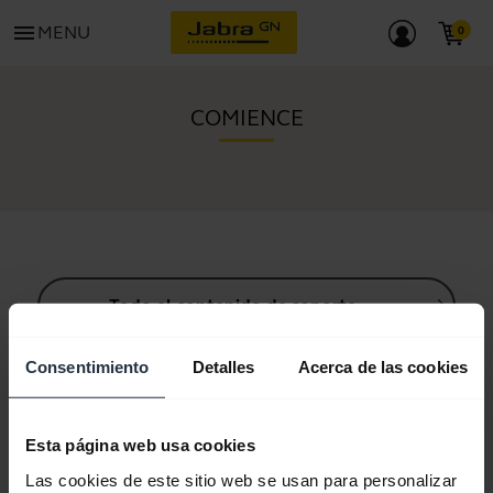
menu
MENU
COMIENCE
Todo el contenido de soporte
Consentimiento
Detalles
Acerca de las cookies
Recursos para empezar
Esta página web usa cookies
Guía de sincronización Bluetooth
Las cookies de este sitio web se usan para personalizar