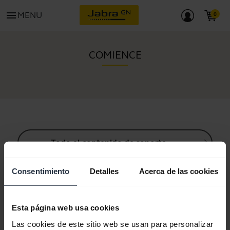
menu
MENU
COMIENCE
Todo el contenido de soporte
Consentimiento
Detalles
Acerca de las cookies
Recursos para empezar
Esta página web usa cookies
Guía de sincronización Bluetooth
Las cookies de este sitio web se usan para personalizar