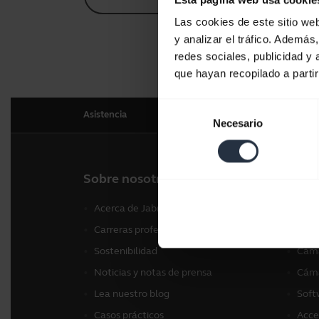
Las cookies de este sitio we
y analizar el tráfico. Ademá
redes sociales, publicidad y
que hayan recopilado a parti
Selección
Asistencia
Necesario
de
consentimiento
Sobre nosotros
Nues
Acerca de Jabra
Auri
Carreras profesionales
Alta
Sostenibilidad
Cáma
Noticias y notas de prensa
Cáma
Lea nuestro blog
Soft
Casos prácticos
Acce