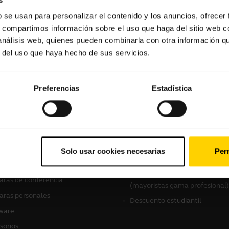
b se usan para personalizar el contenido y los anuncios, ofrecer
s, compartimos información sobre el uso que haga del sitio web 
Software y aplicaciones
 análisis web, quienes pueden combinarla con otra información q
r del uso que haya hecho de sus servicios.
Preferencias
Estadística
tros productos
Cómo comprar
culares
Localizador de distribuidores
Solo usar cookies necesarias
Perm
Profesional)
voces con micrófono
Localizador de distribuidores
ras de conferencia
(mayoristas gama profesional)
ras personales
Descuento estudiantil
ware
sorios