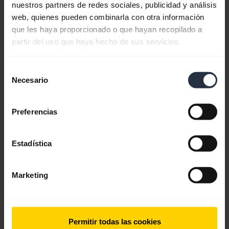
nuestros partners de redes sociales, publicidad y análisis
web, quienes pueden combinarla con otra información
que les haya proporcionado o que hayan recopilado a
partir del uso que haya hecho de sus servicios.
Selección
Necesario
de
consentimiento
Preferencias
Reinicio remoto de los dispositivos de
vídeo con Jabra+ for admins
Estadística
¿Está harto de hacer visitas presenciales para
clasificar los dispositivos de vídeo? Administre y
Marketing
reinicie dispositivos de vídeo de forma remota con
solo unos pocos clics con Jabra+ for admins.
Permitir todas las cookies