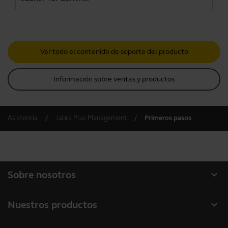
Ver todo el contenido de soporte del producto
Información sobre ventas y productos
Asistencia
Jabra Plus Management
Primeros pasos
expand_more
Sobre nosotros
Acerca de Jabra
expand_more
Nuestros productos
Carreras profesionales
Auriculares