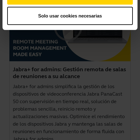
Solo usar cookies necesarias
Jabra+ for admins: Gestión remota de salas
de reuniones a su alcance
Jabra+ for admins simplifica la gestión de los
dispositivos de videoconferencia Jabra PanaCast
50 con supervisión en tiempo real, solución de
problemas sencilla, reinicio remoto y
actualizaciones masivas. Optimice el rendimiento
de los dispositivos Jabra y mantenga las salas de
reuniones en funcionamiento de forma fluida con
Jabra+ for admins.