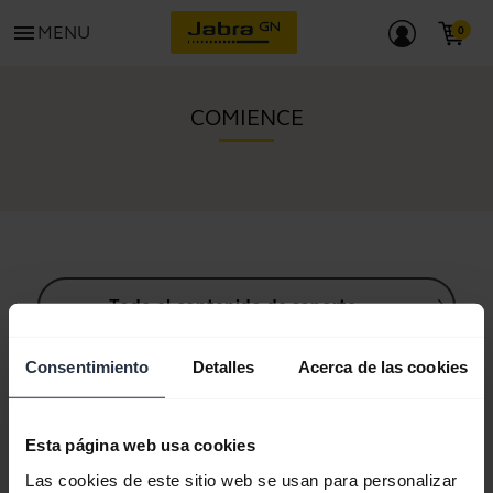
menu
MENU
COMIENCE
Todo el contenido de soporte
Consentimiento
Detalles
Acerca de las cookies
Recursos para empezar
Esta página web usa cookies
Guía de sincronización Bluetooth
Las cookies de este sitio web se usan para personalizar