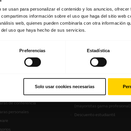
b se usan para personalizar el contenido y los anuncios, ofrecer
s, compartimos información sobre el uso que haga del sitio web 
Software y aplicaciones
 análisis web, quienes pueden combinarla con otra información q
r del uso que haya hecho de sus servicios.
Preferencias
Estadística
tros productos
Cómo comprar
culares
Localizador de distribuidores
Solo usar cookies necesarias
Perm
Profesional)
voces con micrófono
Localizador de distribuidores
ras de conferencia
(mayoristas gama profesional)
ras personales
Descuento estudiantil
ware
sorios