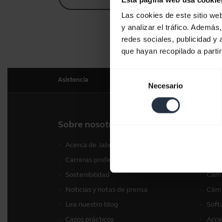
Las cookies de este sitio we
y analizar el tráfico. Ademá
redes sociales, publicidad y
que hayan recopilado a parti
Selección
Asistencia
Necesario
de
consentimiento
Sobre nosotros
Nues
Acerca de Jabra
Auri
Carreras profesionales
Alta
Sostenibilidad
Cáma
Noticias y notas de prensa
Cáma
Lea nuestro blog
Soft
Casos prácticos
Acce