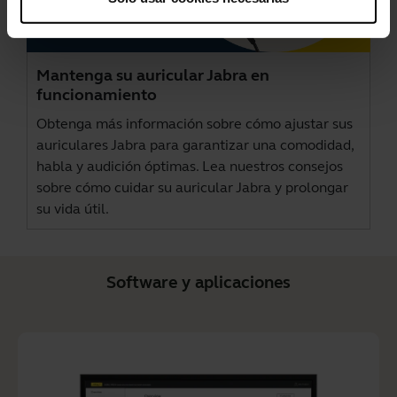
Mantenga su auricular Jabra en
funcionamiento
Obtenga más información sobre cómo ajustar sus
auriculares Jabra para garantizar una comodidad,
habla y audición óptimas. Lea nuestros consejos
sobre cómo cuidar su auricular Jabra y prolongar
su vida útil.
Software y aplicaciones