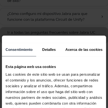
de 8x8?
¿Cómo configuro mi dispositivo Jabra para que
chevron_right
funcione con la plataforma Circuit de Unify?
Ir a todas las preguntas frecuentes sobre Jabra UC
Voice 750 Mono Dark
Consentimiento
Detalles
Acerca de las cookies
Mostrando 10 de 10
Esta página web usa cookies
Las cookies de este sitio web se usan para personalizar
el contenido y los anuncios, ofrecer funciones de redes
sociales y analizar el tráfico. Además, compartimos
Documentos de producto
información sobre el uso que haga del sitio web con
nuestros partners de redes sociales, publicidad y análisis
Guía de inicio rápido
web, quienes pueden combinarla con otra información