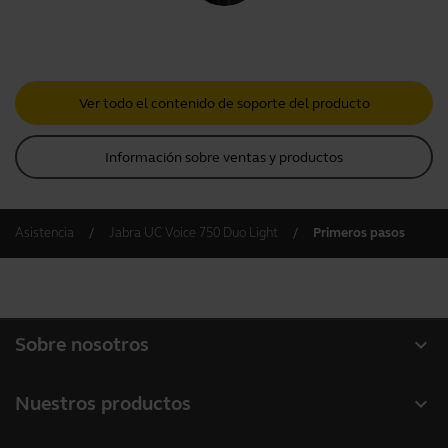
Ver todo el contenido de soporte del producto
Información sobre ventas y productos
Asistencia
Jabra UC Voice 750 Duo Light
Primeros pasos
expand_more
Sobre nosotros
Acerca de Jabra
expand_more
Nuestros productos
Carreras profesionales
Auriculares