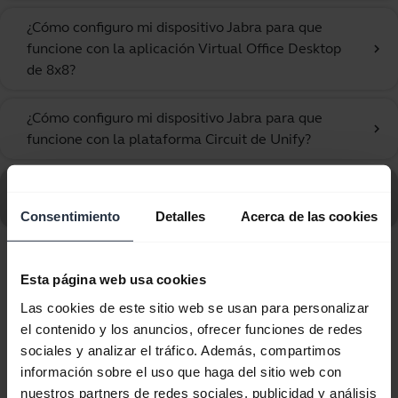
¿Cómo configuro mi dispositivo Jabra para que
funcione con la aplicación Virtual Office Desktop
chevron_right
de 8x8?
¿Cómo configuro mi dispositivo Jabra para que
chevron_right
funcione con la plataforma Circuit de Unify?
Ir a todas las preguntas frecuentes sobre Jabra UC
Voice 750 Duo Light
Consentimiento
Detalles
Acerca de las cookies
Mostrando 10 de 10
Esta página web usa cookies
Las cookies de este sitio web se usan para personalizar
el contenido y los anuncios, ofrecer funciones de redes
sociales y analizar el tráfico. Además, compartimos
información sobre el uso que haga del sitio web con
Documentos de producto
nuestros partners de redes sociales, publicidad y análisis