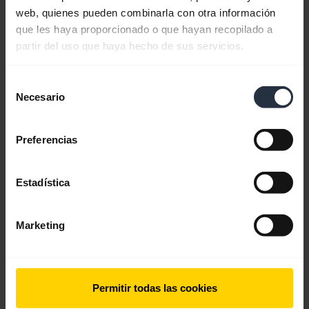
web, quienes pueden combinarla con otra información
Guía de inicio rápido
que les haya proporcionado o que hayan recopilado a
partir del uso que haya hecho de sus servicios.
Inglés
Selección
Descargar
Necesario
de
0.61 MB - pdf
consentimiento
Preferencias
Ver todos los documentos del producto
Estadística
Vídeos
Marketing
Permitir todas las cookies