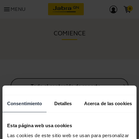
menu
MENU
COMIENCE
Todo el contenido de soporte
Consentimiento
Detalles
Acerca de las cookies
Recursos para empezar
Esta página web usa cookies
Guía de sincronización Bluetooth
Las cookies de este sitio web se usan para personalizar