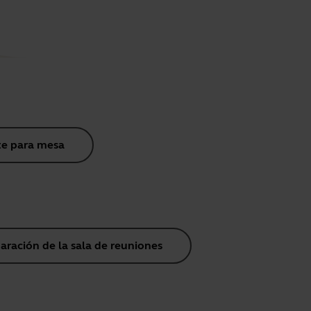
te para mesa
aración de la sala de reuniones