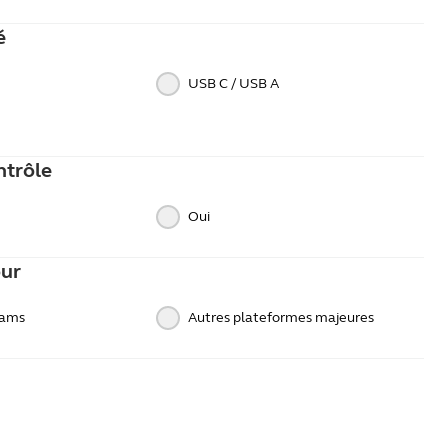
é
USB C / USB A
ntrôle
Oui
our
eams
Autres plateformes majeures