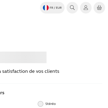
FR
/ EUR
ter
Jabra
 satisfaction de vos clients
rs
Stéréo