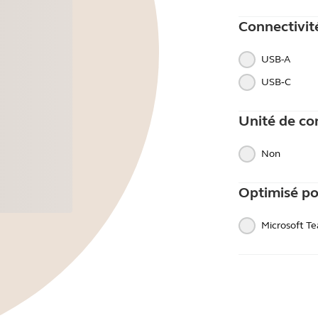
Connectivit
USB-A
USB‑C
Unité de co
Non
Optimisé p
Microsoft T